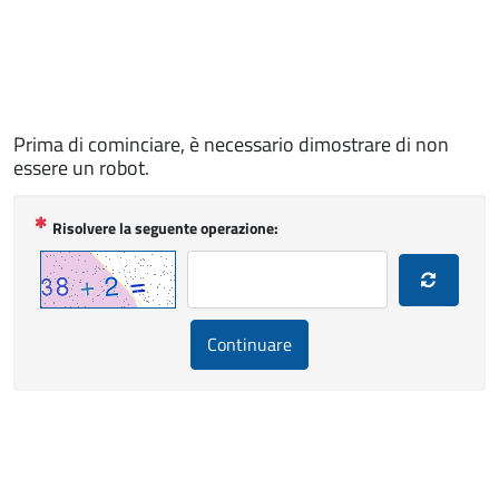
Prima di cominciare, è necessario dimostrare di non
essere un robot.
(
Risolvere la seguente operazione:
O
b
b
l
Continuare
i
g
a
t
o
r
i